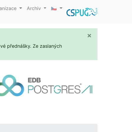
anizace
Archiv
🇨🇿
×
livé přednášky. Ze zaslaných