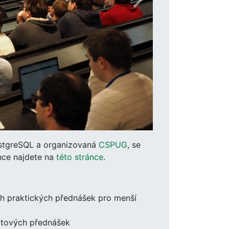
stgreSQL a organizovaná
CSPUG
, se
ence najdete na
této stránce
.
ch praktických přednášek pro menší
nutových přednášek