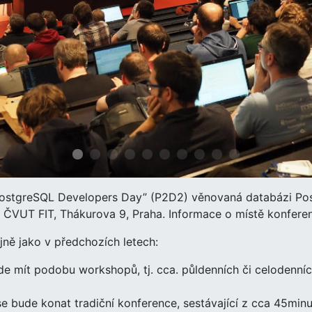
PostgreSQL Developers Day” (P2D2) věnovaná databázi Po
na ČVUT FIT, Thákurova 9, Praha. Informace o místě konfer
jně jako v předchozích letech:
de mít podobu workshopů, tj. cca. půldenních či celodenní
e bude konat tradiční konference, sestávající z cca 45mi